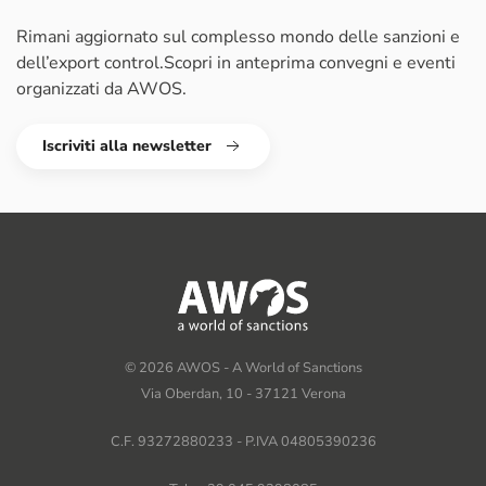
Rimani aggiornato sul complesso mondo delle sanzioni e
dell’export control.
Scopri in anteprima convegni e eventi
organizzati da AWOS.
Iscriviti alla newsletter
©
2026
AWOS - A World of Sanctions
Via Oberdan, 10 - 37121 Verona
C.F. 93272880233 - P.IVA 04805390236