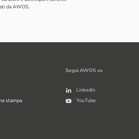
zati da AWOS.
Segui AWOS su
LinkedIn
na stampa
YouTube