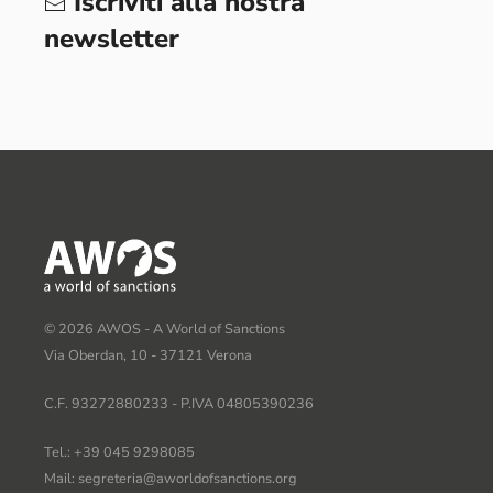
Iscriviti alla nostra
newsletter
©
2026
AWOS - A World of Sanctions
Via Oberdan, 10 - 37121 Verona
C.F. 93272880233 - P.IVA 04805390236
Tel.: +39 045 9298085
Mail: segreteria@aworldofsanctions.org