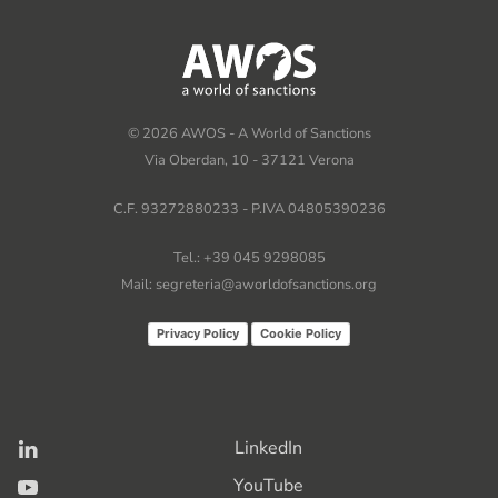
©
2026
AWOS - A World of Sanctions
Via Oberdan, 10 - 37121 Verona
C.F. 93272880233 - P.IVA 04805390236
Tel.: +39 045 9298085
Mail: segreteria@aworldofsanctions.org
Privacy Policy
Cookie Policy
LinkedIn
YouTube