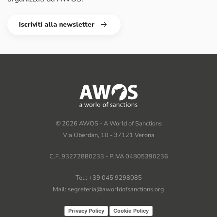
Iscriviti alla newsletter
©
2026
AWOS - A World of Sanctions
Via Oberdan, 10 - 37121 Verona
C.F. 93272880233 - P.IVA 04805390236
Tel.: +39 045 9298085
Mail: segreteria@aworldofsanctions.org
Privacy Policy
Cookie Policy