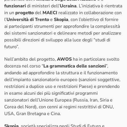
funzionari
di ministeri dell’
Ucraina
. L’iniziativa è rientrata
in un
progetto
del
MAECI
realizzato in collaborazione con
l’
Università di Trento
e
Skopìa
, con l’obiettivo di fornire
ai partecipanti strumenti per approfondire la complessità
dei sistemi sanzionatori e delineare metodi per analizzare
possibili direzioni di sviluppo alla luce degli “studi di
futuro”.
Nell’ambito del progetto,
AWOS
ha in particolare svolto
docenza nel corso “
La grammatica delle sanzioni
”,
andando ad approfondire la struttura e il funzionamento
dell’impianto sanzionatorio europeo (sanzioni soggettive,
restrizioni a duplice uso e restrizioni Paese) e prendendo
in esame alcuni dei più significativi programmi
sanzionatori dell’Unione Europea (Russia, Iran, Siria e
Corea del Nord), con cenni ai regimi restrittivi di ONU,
USA, Gran Bretagna e Cina.
Skopìa
, società specializza negli Studi di Futuro e