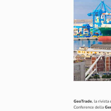
GeoTrade
, la rivis
Conference della
Ge