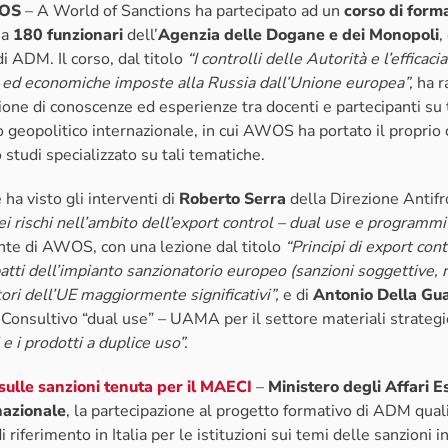
OS
– A World of Sanctions ha partecipato ad un
corso di form
 a
180 funzionari
dell’
Agenzia delle Dogane e dei Monopoli
,
i ADM. Il corso, dal titolo
“I controlli delle Autorità e l’efficac
li ed economiche imposte alla Russia dall’Unione europea”,
ha r
one di conoscenze ed esperienze tra docenti e partecipanti su
io geopolitico internazionale, in cui AWOS ha portato il proprio 
 studi specializzato su tali tematiche.
 ha visto gli interventi di
Roberto Serra
della Direzione Antif
 dei rischi nell’ambito dell’export control – dual use e programm
ente di AWOS, con una lezione dal titolo
“Principi di export cont
ti dell’impianto sanzionatorio europeo (sanzioni soggettive, r
ri dell’UE maggiormente significativi”,
e di
Antonio Della Gu
Consultivo “dual use” – UAMA per il settore materiali strategic
e i prodotti a duplice uso”.
ulle sanzioni tenuta per il
MAECI
–
Ministero degli Affari Es
nazionale
, la partecipazione al progetto formativo di ADM quali
ferimento in Italia per le istituzioni sui temi delle sanzioni in