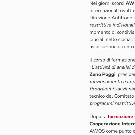
Nei giorni scorsi
AW
internazionali rivolto
Direzione Antifrode d
restrittive individua
momento di condivisi
cruciali nello scenar
associazione e centro
Il corso di formazione
“
L’attività di analisi
Zeno Poggi
, presid
funzionamento e impat
Programmi sanzionato
tecnico del Comitato 
programmi restrittivi 
Dopo la
formazione s
Cooperazione Inter
AWOS come punto di ri