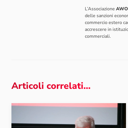
L’Associazione
AWOS 
delle sanzioni economi
commercio estero cau
accrescere in istituz
commerciali.
Articoli correlati…