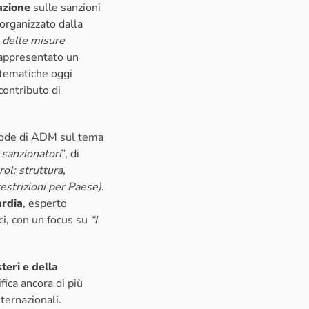
azione
sulle sanzioni
 organizzato dalla
ia delle misure
appresentato un
 tematiche oggi
contributo di
rode di ADM sul tema
i sanzionatori
”, di
rol: struttura,
estrizioni per Paese).
ardia
, esperto
i, con un focus su
“I
teri e della
fica ancora di più
ternazionali.